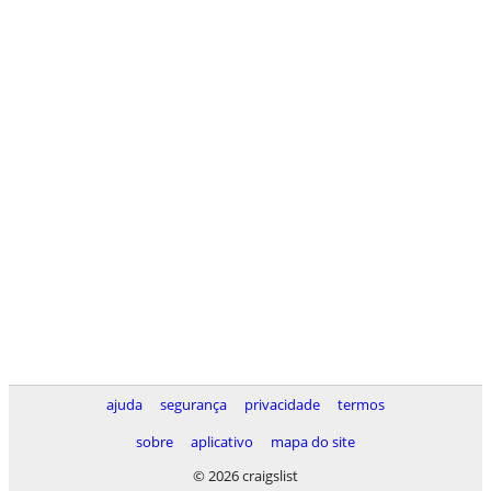
ajuda
segurança
privacidade
termos
sobre
aplicativo
mapa do site
© 2026 craigslist